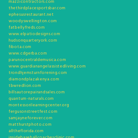
mazzicontractors.com
thethirdplacesportsbar.com
ephesusrestaurant.net
woodyswellington.com
fatbellyfreds.com
www.elpatiodesigns.com
hudsonquarteryork.com
fibota.com
www.cdgerba.com
parunocentraldemusica.com
www.guardianangelassistedliving.com
trondhjemsturnforening.com
diamondplazakenya.com
tbwredlion.com
billsautorepairandsales.com
quantum-naturals.com
montessorilearningcenter.org
fergusonstreetfest.com
samjayneforever.com
matthurstphoto.com
alltheflorida.com
insidebaseballcoachesclinic.com