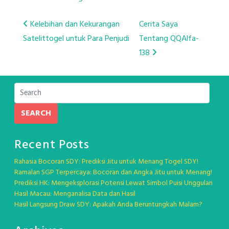
Post
Kelebihan dan Kekurangan
Cerita Saya
Satelittogel untuk Para Penjudi
Tentang QQAlfa-
navigation
138
SEARCH
Recent Posts
Rahasia Bocoran SDY: Prediksi Jitu untuk Menang Togel SDY!
Ramalan SGP Terpercaya: Bocoran dan Angka Jitu untuk Menang!
Prediksi HK: Mengeksplorasi Potensi Lewat Simbol Puisi Unggulan
Hasil Macau: Menganalisa Data dan Hasil
Hasil Langsung Draw SDY: Apakah Anda Beruntungkah Malam?