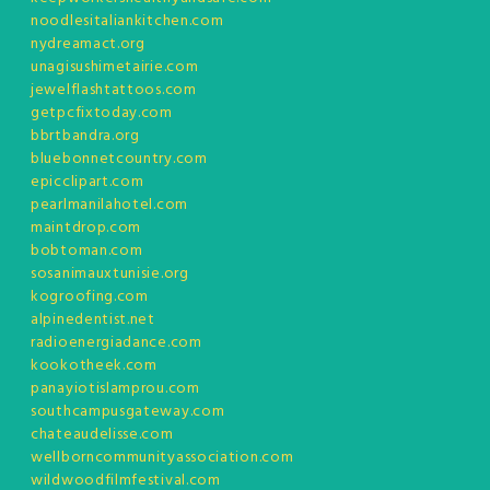
noodlesitaliankitchen.com
nydreamact.org
unagisushimetairie.com
jewelflashtattoos.com
getpcfixtoday.com
bbrtbandra.org
bluebonnetcountry.com
epicclipart.com
pearlmanilahotel.com
maintdrop.com
bobtoman.com
sosanimauxtunisie.org
kogroofing.com
alpinedentist.net
radioenergiadance.com
kookotheek.com
panayiotislamprou.com
southcampusgateway.com
chateaudelisse.com
wellborncommunityassociation.com
wildwoodfilmfestival.com