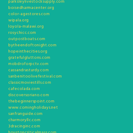
parksleylivestocksupply.com
boisedharmacenter.org
color-agestores.com
wipala.org
loyola-malawi.org
rosychicc.com
outpostboats.com
bytheendoftonight.com
hopeinthecities.org
gratefulgluttons.com
mobdroforpctv.com
cassandrasturdy.com
sanbenitoolivefestival.com
classicmoviestills.com
cafecolada.com
discoversoriano.com
thebeginnerspoint.com
www.comingholidays.net
sanfranguide.com
charmoryllc.com
3dracinginc.com
houstoncriticalmass.com