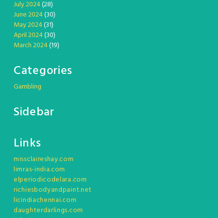
July 2024
(28)
June 2024
(30)
May 2024
(31)
April 2024
(30)
March 2024
(19)
Categories
Gambling
Sidebar
Links
missclaireshay.com
limras-india.com
elperiodicodelara.com
richiesbodyandpaint.net
licindiachennai.com
daughterdarlings.com