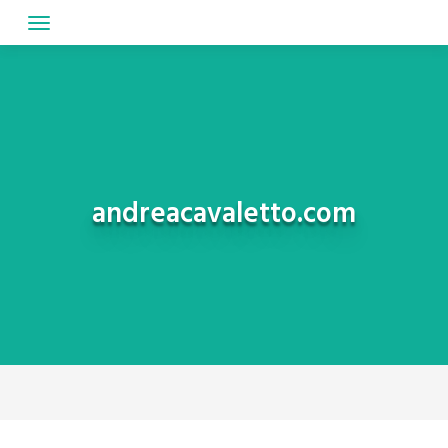
Skip
to
content
andreacavaletto.com