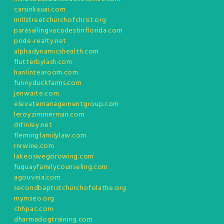
carsinkauai.com
millstreetchurchofchrist.org
parasailingvacadestinflorida.com
pride-realty.net
alphadynamicshealth.com
flutterbylash.com
hanlintearoom.com
funnyduckfarms.com
jenwaite.com
elevatemanagementgroup.com
leroyzimmerman.com
drfinley.net
flemingfamilylaw.com
rnrwine.com
lakeoswegorowing.com
fuquayfamilycounseling.com
agouveia.com
secondbaptistchurchofolathe.org
mymseo.org
chhpac.com
dharmadogtraining.com