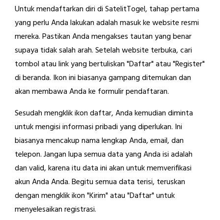
Untuk mendaftarkan diri di SatelitTogel, tahap pertama
yang perlu Anda lakukan adalah masuk ke website resmi
mereka. Pastikan Anda mengakses tautan yang benar
supaya tidak salah arah. Setelah website terbuka, cari
tombol atau link yang bertuliskan "Daftar" atau "Register"
di beranda. Ikon ini biasanya gampang ditemukan dan
akan membawa Anda ke formulir pendaftaran.
Sesudah mengklik ikon daftar, Anda kemudian diminta
untuk mengisi informasi pribadi yang diperlukan. Ini
biasanya mencakup nama lengkap Anda, email, dan
telepon. Jangan lupa semua data yang Anda isi adalah
dan valid, karena itu data ini akan untuk memverifikasi
akun Anda Anda. Begitu semua data terisi, teruskan
dengan mengklik ikon "Kirim" atau "Daftar" untuk
menyelesaikan registrasi.