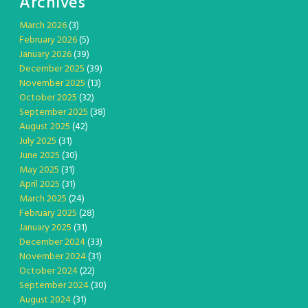
Archives
March 2026
(3)
February 2026
(5)
January 2026
(39)
December 2025
(39)
November 2025
(13)
October 2025
(32)
September 2025
(38)
August 2025
(42)
July 2025
(31)
June 2025
(30)
May 2025
(31)
April 2025
(31)
March 2025
(24)
February 2025
(28)
January 2025
(31)
December 2024
(33)
November 2024
(31)
October 2024
(22)
September 2024
(30)
August 2024
(31)