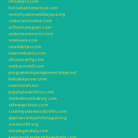
infodeets.com
hotsalsainteractive.com
serenitysalonanddayspa.org
cedarcafeonline.com
acfurnituregiant.com
undertenminutes.com
omnivere.com
rasadantips.com
newtimbuktu.com
altronicsmfg.com
eatbaconhill.com
programmingassignmentshelp.net
kidssleepover.com
newtravels.net
paydayloansforus.com
thebelmontbakery.com
safewayclassic.com
countrysidewoodcrafts.com
appliancerepairchicagoil.org
ontariotbf.org
instalegendary.com
keepworkershealthyandsafe.com