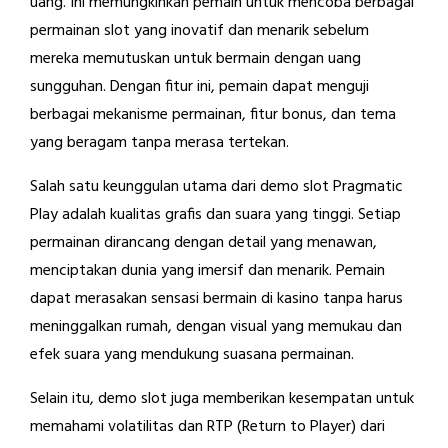
uang. Ini memungkinkan pemain untuk mencoba berbagai
permainan slot yang inovatif dan menarik sebelum
mereka memutuskan untuk bermain dengan uang
sungguhan. Dengan fitur ini, pemain dapat menguji
berbagai mekanisme permainan, fitur bonus, dan tema
yang beragam tanpa merasa tertekan.
Salah satu keunggulan utama dari demo slot Pragmatic
Play adalah kualitas grafis dan suara yang tinggi. Setiap
permainan dirancang dengan detail yang menawan,
menciptakan dunia yang imersif dan menarik. Pemain
dapat merasakan sensasi bermain di kasino tanpa harus
meninggalkan rumah, dengan visual yang memukau dan
efek suara yang mendukung suasana permainan.
Selain itu, demo slot juga memberikan kesempatan untuk
memahami volatilitas dan RTP (Return to Player) dari