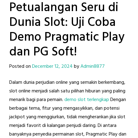
Petualangan Seru di
Dunia Slot: Uji Coba
Demo Pragmatic Play
dan PG Soft!
Posted on
December 12, 2024
by
Admin8877
Dalam dunia perjudian online yang semakin berkembang,
slot online menjadi salah satu pilihan hiburan yang paling
menarik bagi para pemain.
demo slot terlengkap
Dengan
berbagai tema, fitur yang mengasyikkan, dan potensi
jackpot yang menggiurkan, tidak mengherankan jika slot
menjadi favorit di kalangan penjudi daring. Di antara
banyaknya penyedia permainan slot, Pragmatic Play dan