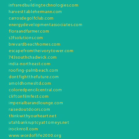
infraredbuildingtechnologies.com
harvesttablehermann.com
carrosdegolfclub.com
energydevelopmentassociates.com
floraandfarmer.com
s3fsolutions.com
brevardbeachhomes.com
escapefromtheivorytower.com
743southchadwick.com
india-northeast.com
roofing-palmbeach.com
dontfightthefuture.com
arnoldhomesltd.com
coloredpencilcentral.com
cliftonfilmfest.com
imperialbarandlounge.com
raisedoutdoors.com
thinkwithyourheart.net
utahbankruptcyattorneys.net
irocknroll.com
www.wordoflife2000.org