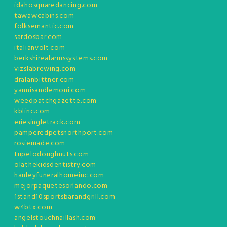
idahosquaredancing.com
tawawcabins.com
folksemantic.com
sardosbar.com
italianvolt.com
berkshirealarmssystems.com
vizslabrewing.com
dralanbittner.com
yannisandlemoni.com
weedpatchgazette.com
kblinc.com
eriesingletrack.com
pamperedpetsnorthport.com
rosiemade.com
tupelodoughnuts.com
olathekidsdentistry.com
hanleyfuneralhomeinc.com
mejorpaquetesorlando.com
1stand10sportsbarandgrill.com
w4btx.com
angelstouchnaillash.com