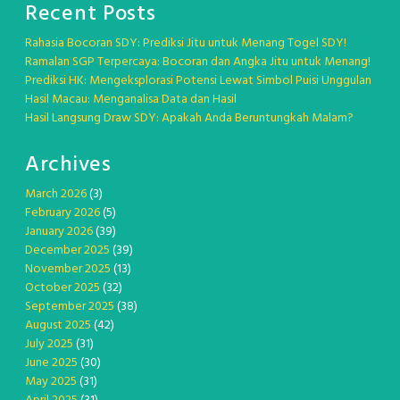
Recent Posts
Rahasia Bocoran SDY: Prediksi Jitu untuk Menang Togel SDY!
Ramalan SGP Terpercaya: Bocoran dan Angka Jitu untuk Menang!
Prediksi HK: Mengeksplorasi Potensi Lewat Simbol Puisi Unggulan
Hasil Macau: Menganalisa Data dan Hasil
Hasil Langsung Draw SDY: Apakah Anda Beruntungkah Malam?
Archives
March 2026
(3)
February 2026
(5)
January 2026
(39)
December 2025
(39)
November 2025
(13)
October 2025
(32)
September 2025
(38)
August 2025
(42)
July 2025
(31)
June 2025
(30)
May 2025
(31)